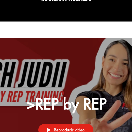
>REP by REP
Reproducir video