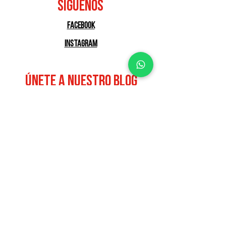
SÍGUENOS
Facebook
Instagram
ÚNETE A NUESTRO BLOG
Suscríbete
BEETHOVEN #331 COL. LOMAS DEL SEMINARIO,
ZAPOPAN, JALISCO, CP.45150
TEL.
3329261591